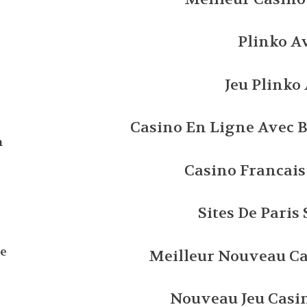
Plinko A
Jeu Plinko
Casino En Ligne Avec 
n
Casino Francais
Sites De Paris 
de
Meilleur Nouveau Ca
Nouveau Jeu Casi