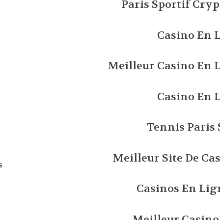
Paris Sportif Cry
Casino En 
Meilleur Casino En 
Casino En 
Tennis Paris 
Meilleur Site De Ca
s
Casinos En Lig
Meilleur Casino