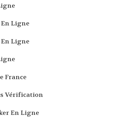
Ligne
 En Ligne
 En Ligne
Ligne
e France
s Vérification
oker En Ligne