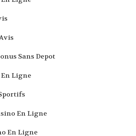
vis
 Avis
Bonus Sans Depot
 En Ligne
Sportifs
sino En Ligne
no En Ligne