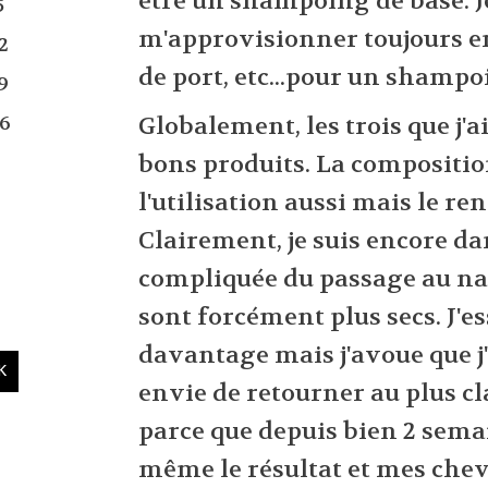
être un shampoing de base. J
5
m'approvisionner toujours en 
2
de port, etc...pour un shampo
9
6
Globalement, les trois que j'ai
bons produits. La compositio
l'utilisation aussi mais le re
Clairement, je suis encore da
compliquée du passage au na
sont forcément plus secs. J'e
davantage mais j'avoue que j'
envie de retourner au plus cl
parce que depuis bien 2 sema
même le résultat et mes chev