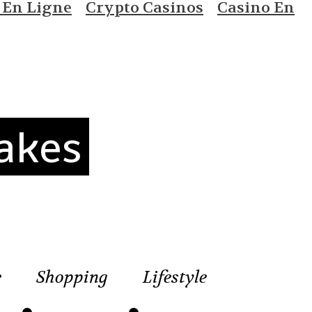
 En Ligne
Crypto Casinos
Casino En
akes
e
Shopping
Lifestyle