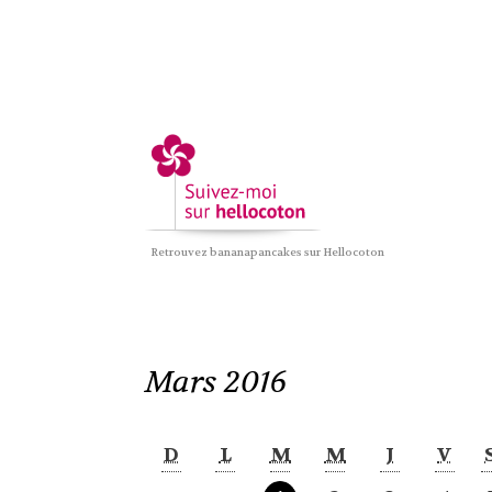
Retrouvez bananapancakes sur Hellocoton
Mars 2016
D
L
M
M
J
V