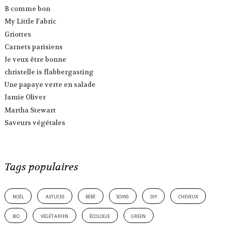
B comme bon
My Little Fabric
Griottes
Carnets parisiens
Je veux être bonne
christelle is flabbergasting
Une papaye verte en salade
Jamie Oliver
Martha Stewart
Saveurs végétales
Tags populaires
noël
astuces
bébé
soins
diy
cheveux
bio
végétarien
écologie
green