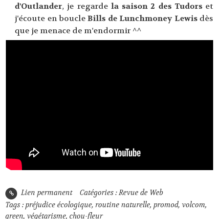
d'Outlander
, je regarde
la saison 2 des Tudors
et
j'écoute en boucle
Bills de Lunchmoney Lewis
dès
que je menace de m'endormir ^^
Lien permanent
Catégories :
Revue de Web
Tags :
préjudice écologique
,
routine naturelle
,
promod
,
volcom
,
green
,
végétarisme
,
chou-fleur