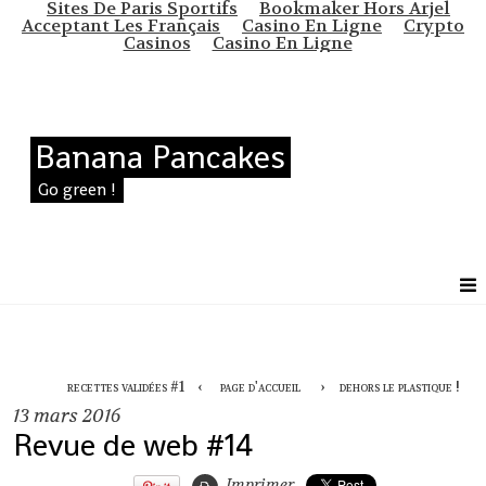
Sites De Paris Sportifs
Bookmaker Hors Arjel
Acceptant Les Français
Casino En Ligne
Crypto
Casinos
Casino En Ligne
Banana Pancakes
Go green !
recettes validées #1
page d'accueil
dehors le plastique !
13
mars 2016
Revue de web #14
Imprimer