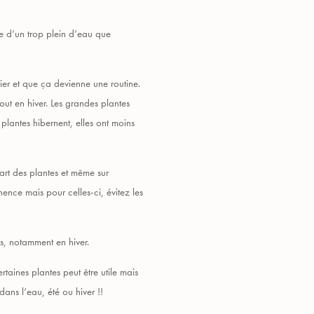
te d’un trop plein d’eau que
ier et que ça devienne une routine.
out en hiver. Les grandes plantes
plantes hibernent, elles ont moins
upart des plantes et même sur
ence mais pour celles-ci, évitez les
us, notamment en hiver.
taines plantes peut être utile mais
dans l’eau, été ou hiver !!