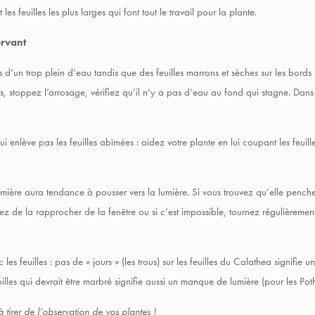
s feuilles les plus larges qui font tout le travail pour la plante.
ervant
es d’un trop plein d’eau tandis que des feuilles marrons et sèches sur les bor
s, stoppez l’arrosage, vérifiez qu’il n’y a pas d’eau au fond qui stagne. Dan
ui enlève pas les feuilles abîmées : aidez votre plante en lui coupant les feuill
mière aura tendance à pousser vers la lumière. Si vous trouvez qu’elle penche
yez de la rapprocher de la fenêtre ou si c’est impossible, tournez régulièremen
 les feuilles : pas de « jours » (les trous) sur les feuilles du Calathea signifie
illes qui devrait être marbré signifie aussi un manque de lumière (pour les Po
 tirer de l’observation de vos plantes !