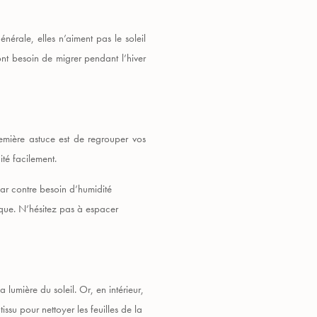
érale, elles n’aiment pas le soleil
 ont besoin de migrer pendant l’hiver
emière astuce est de regrouper vos
ité facilement.
par contre besoin d’humidité
esque. N’hésitez pas à espacer
 lumière du soleil. Or, en intérieur,
issu pour nettoyer les feuilles de la