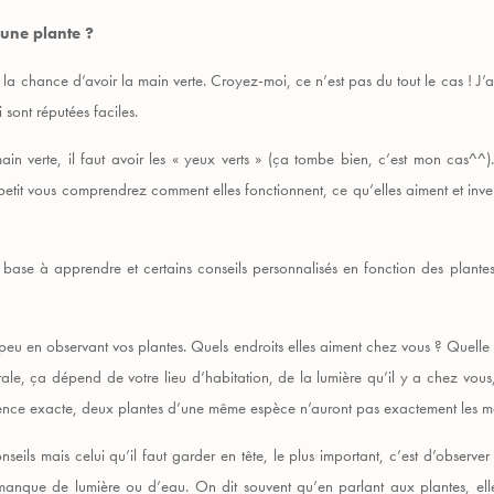
’une plante ?
 la chance d’avoir la main verte. Croyez-moi, ce n’est pas du tout le cas ! J’a
 sont réputées faciles.
main verte, il faut avoir les « yeux verts » (ça tombe bien, c’est mon cas^
à petit vous comprendrez comment elles fonctionnent, ce qu’elles aiment et in
base à apprendre et certains conseils personnalisés en fonction des plantes :
n peu en observant vos plantes. Quels endroits elles aiment chez vous ? Quelle 
le, ça dépend de votre lieu d’habitation, de la lumière qu’il y a chez vous,
ience exacte, deux plantes d’une même espèce n’auront pas exactement les 
onseils mais celui qu’il faut garder en tête, le plus important, c’est d’observ
nque de lumière ou d’eau. On dit souvent qu’en parlant aux plantes, elle