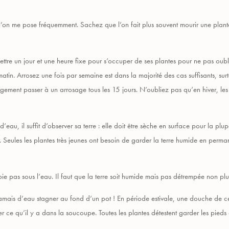
 l’on me pose fréquemment. Sachez que l’on fait plus souvent mourir une plan
ettre un jour et une heure fixe pour s’occuper de ses plantes pour ne pas oubl
tin. Arrosez une fois par semaine est dans la majorité des cas suffisants, surt
gement passer à un arrosage tous les 15 jours. N’oubliez pas qu’en hiver, les 
d’eau, il suffit d’observer sa terre : elle doit être sèche en surface pour la pl
 Seules les plantes très jeunes ont besoin de garder la terre humide en perman
oie pas sous l’eau. Il faut que la terre soit humide mais pas détrempée non pl
 jamais d’eau stagner au fond d’un pot ! En période estivale, une douche de cer
der ce qu’il y a dans la soucoupe. Toutes les plantes détestent garder les pieds 