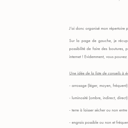
J’ai donc organisé mon répertoire p
Sur la page de gauche, je récupèr
possibilité de faire des boutures, 
internet ! Evidemment, vous pouvez 
Une idée de la liste de conseils à éc
- arrosage (léger, moyen, fréquent)
- luminosité (ombre, indirect, direct)
- terre à laisser sécher ou non entr
- engrais possible ou non et fréque