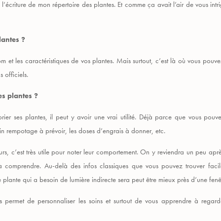
l’écriture de mon répertoire des plantes. Et comme ça avait l’air de vous intri
lantes ?
 et les caractéristiques de vos plantes. Mais surtout, c’est là où vous pouvez 
 officiels.
es plantes ?
ier ses plantes, il peut y avoir une vrai utilité. Déjà parce que vous pouvez
ain rempotage à prévoir, les doses d’engrais à donner, etc.
rs, c’est très utile pour noter leur comportement. On y reviendra un peu aprè
 à comprendre. Au-delà des infos classiques que vous pouvez trouver facil
plante qui a besoin de lumière indirecte sera peut être mieux près d’une fenê
ous permet de personnaliser les soins et surtout de vous apprendre à regar