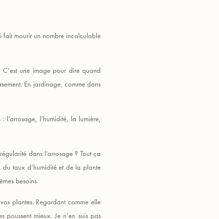
i fait mourir un nombre incalculable
^). C’est une image pour dire quand
versement. En jardinage, comme dans
 l’arrosage, l’humidité, la lumière,
régularité dans l’arrosage ? Tout ça
 du taux d’humidité et de la plante
mêmes besoins.
er vos plantes. Regardant comme elle
s poussent mieux. Je n’en suis pas