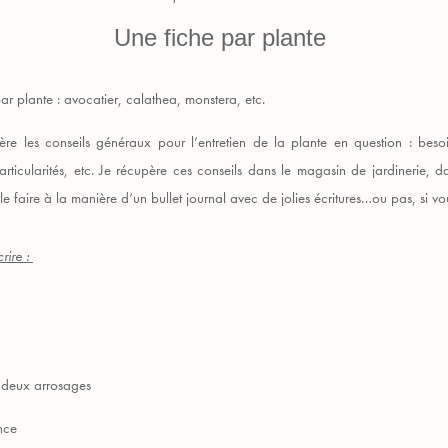
Une fiche par plante
ar plante : avocatier, calathea, monstera, etc.
e les conseils généraux pour l’entretien de la plante en question : bes
particularités, etc. Je récupère ces conseils dans le magasin de jardinerie, da
le faire à la manière d’un bullet journal avec de jolies écritures…ou pas, si
rire :
e deux arrosages
nce