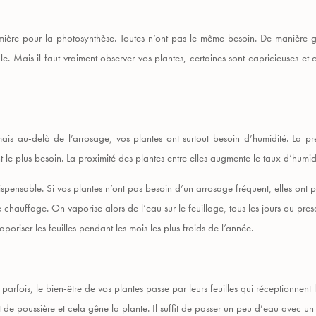
umière pour la photosynthèse. Toutes n’ont pas le même besoin. De manière gén
tale. Mais il faut vraiment observer vos plantes, certaines sont capricieuses et
is au-delà de l’arrosage, vos plantes ont surtout besoin d’humidité. La pr
 le plus besoin. La proximité des plantes entre elles augmente le taux d’humid
ispensable. Si vos plantes n’ont pas besoin d’un arrosage fréquent, elles ont 
e chauffage. On vaporise alors de l’eau sur le feuillage, tous les jours ou pr
poriser les feuilles pendant les mois les plus froids de l’année.
arfois, le bien-être de vos plantes passe par leurs feuilles qui réceptionnent la
 de poussière et cela gêne la plante. Il suffit de passer un peu d’eau avec un t