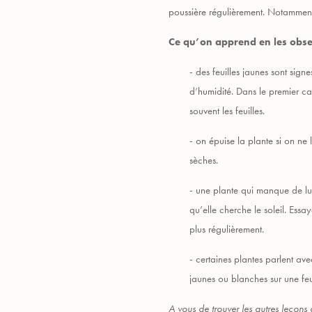
poussière régulièrement. Notamment le
Ce qu’on apprend en les obs
- des feuilles jaunes sont sign
d’humidité. Dans le premier ca
souvent les feuilles.
- on épuise la plante si on ne l
sèches.
- une plante qui manque de lu
qu’elle cherche le soleil. Essa
plus régulièrement.
- certaines plantes parlent avec
jaunes ou blanches sur une feu
A vous de trouver les autres leçons à