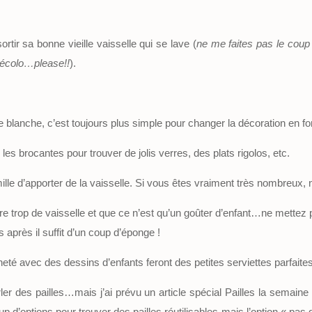
ortir sa bonne vieille vaisselle qui se lave (
ne me faites pas le coup
s écolo…please!!
).
le blanche, c’est toujours plus simple pour changer la décoration en 
s brocantes pour trouver de jolis verres, des plats rigolos, etc.
le d’apporter de la vaisselle. Si vous êtes vraiment très nombreux, n’
re trop de vaisselle et que ce n’est qu’un goûter d’enfant…ne mettez 
s après il suffit d’un coup d’éponge !
eté avec des dessins d’enfants feront des petites serviettes parfaites
er des pailles…mais j’ai prévu un article spécial Pailles la semain
 d’options pour trouver des pailles réutilisables mais l’option « pas de