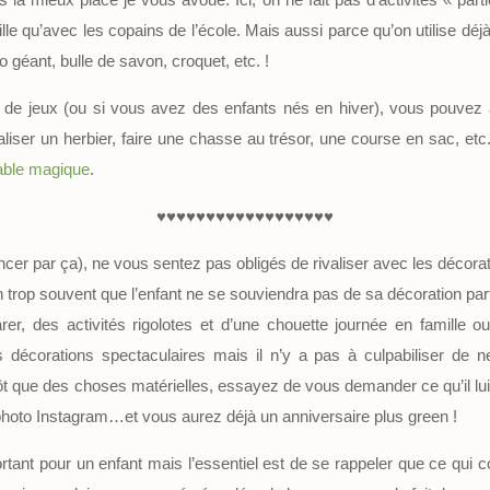
lle qu’avec les copains de l’école. Mais aussi parce qu’on utilise déjà 
o géant, bulle de savon, croquet, etc. !
 de jeux (ou si vous avez des enfants nés en hiver), vous pouvez 
réaliser un herbier, faire une chasse au trésor, une course en sac, e
able magique
.
♥♥♥♥♥♥♥♥♥♥♥♥♥♥♥♥♥♥
encer par ça), ne vous sentez pas obligés de rivaliser avec les décora
en trop souvent que l’enfant ne se souviendra pas de sa décoration parfa
rer, des activités rigolotes et d’une chouette journée en famille
décorations spectaculaires mais il n’y a pas à culpabiliser de ne p
ôt que des choses matérielles, essayez de vous demander ce qu’il lui f
photo Instagram…et vous aurez déjà un anniversaire plus green !
rtant pour un enfant mais l’essentiel est de se rappeler que ce qui c