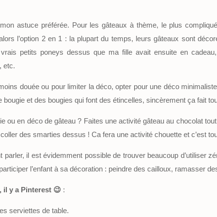
st mon astuce préférée. Pour les gâteaux à thème, le plus compliq
alors l’option 2 en 1 : la plupart du temps, leurs gâteaux sont déc
vrais petits poneys dessus que ma fille avait ensuite en cadeau, 
 etc.
s moins douée ou pour limiter la déco, opter pour une déco minimaliste
e bougie et des bougies qui font des étincelles, sincèrement ça fait tou
e ou en déco de gâteau ? Faites une activité gâteau au chocolat tout
 coller des smarties dessus ! Ca fera une activité chouette et c’est tou
 parler, il est évidemment possible de trouver beaucoup d’utiliser zér
 participer l’enfant à sa décoration : peindre des cailloux, ramasser de
il y a Pinterest 😉
:
les serviettes de table.