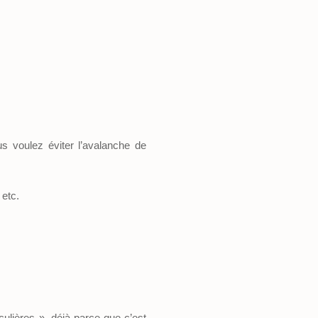
 voulez éviter l’avalanche de
 etc.
iculières », déjà parce que c’est