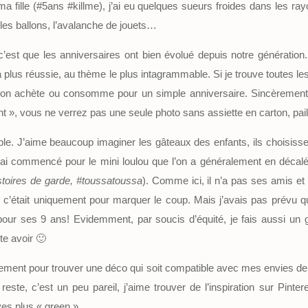
ma fille (#5ans #killme), j’ai eu quelques sueurs froides dans les ra
, les ballons, l’avalanche de jouets…
c’est que les anniversaires ont bien évolué depuis notre génération
a plus réussie, au thème le plus intagrammable. Si je trouve toutes les
’on achète ou consomme pour un simple anniversaire. Sincèrement, 
nt », vous ne verrez pas une seule photo sans assiette en carton, pail
able. J’aime beaucoup imaginer les gâteaux des enfants, ils choisi
 J’ai commencé pour le mini loulou que l’on a généralement en décalé
stoires de garde, #toussatoussa
). Comme ici, il n’a pas ses amis et
au c’était uniquement pour marquer le coup. Mais j’avais pas prévu q
r ses 9 ans! Evidemment, par soucis d’équité, je fais aussi un gâ
te avoir 🙂
guement pour trouver une déco qui soit compatible avec mes envies
reste, c’est un peu pareil, j’aime trouver de l’inspiration sur Pint
ves plus « green ».