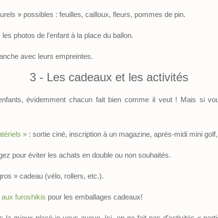
turels » possibles : feuilles, cailloux, fleurs, pommes de pin.
 les photos de l’enfant à la place du ballon.
blanche avec leurs empreintes.
3 - Les cadeaux et les activités
nfants, évidemment chacun fait bien comme il veut ! Mais si vous
tériels »
: sortie ciné, inscription à un magazine, après-midi mini golf,
agez pour éviter les achats en double ou non souhaités.
ros » cadeau (vélo, rollers, etc.).
s
aux furoshikis
pour les emballages cadeaux!
s la mieux placé je vous avoue. Ici, on ne fait pas d’activités « part