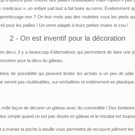
 médicaux », un enfant sait tout à fait boire au verre. Evidemment qu’
 l’apprentissage non ? On leur mets pas des roulettes sous les pieds
eil pour les pailles ! Un verre adapté à leurs petites mains et zou !
2 - On est inventif pour la décoration
n déco, il y a beaucoup d’alternatives qui permettent de faire une j
essoires pour la déco du gâteau.
leins de possibilité qui peuvent limiter les achats à un peu de pât
e seront pas réutilisables, sur-emballées et entièrement en plastique.
 a mille façon de décorer un gâteau avec du comestible ! Des bonbons
plus simple quand on est pas douée en gâteau et le résultat est toujo
t à manier la poche à douille vous permettra de recouvrir joliment le