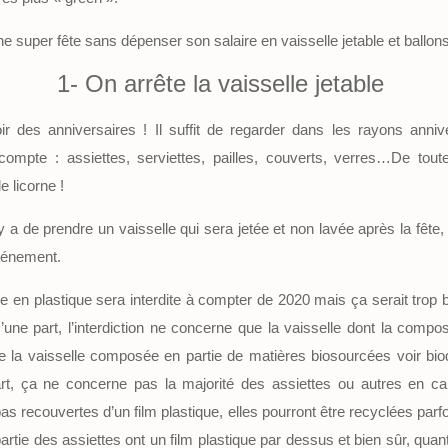
ne super fête sans dépenser son salaire en vaisselle jetable et ballon
1- On arrête la vaisselle jetable
ir des anniversaires ! Il suffit de regarder dans les rayons anni
compte : assiettes, serviettes, pailles, couverts, verres…De tout
 licorne !
l y a de prendre un vaisselle qui sera jetée et non lavée après la fête
événement.
ble en plastique sera interdite à compter de 2020 mais ça serait trop
 D’une part, l’interdiction ne concerne que la vaisselle dont la composi
e la vaisselle composée en partie de matières biosourcées voir bi
part, ça ne concerne pas la majorité des assiettes ou autres en ca
pas recouvertes d’un film plastique, elles pourront être recyclées pa
rtie des assiettes ont un film plastique par dessus et bien sûr, quan