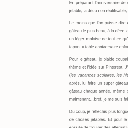
En préparant l’anniversaire de 
jetable, la déco non réutilisable
Le moins que l’on puisse dire 
gâteau le plus beau, à la déco l
un léger malaise de tout ce qu
tapant « table anniversaire enfa
Pour le gâteau, je plaide coup
thème et l’idée sur Pinterest.
(
les vacances scolaires, les hi
après, lui faire un super gâte
gâteau chaque année, même pou
maintenant…bref, je me suis fai
Du coup, je réfléchis plus lon
de choses jetables. Et pour le 
ensuite de trouver des alternati