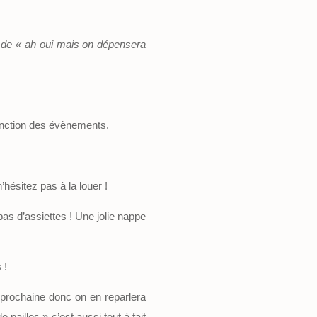
 de « ah oui mais on dépensera
fonction des évènements.
hésitez pas à la louer !
pas d’assiettes ! Une jolie nappe
 !
e prochaine donc on en reparlera
 pailles » c’est aussi tout à fait