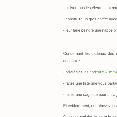
- utiliser tous les éléments « na
- construire un gros chiffre avec
- leur faire peindre une nappe 
Concernant les cadeaux des e
cadeaux :
- privilégiez
les cadeaux « imma
- faites une liste que vous part
- faites une cagnotte pour un « g
Et évidemment, entraînez-vou
Question activité, je ne suis pa