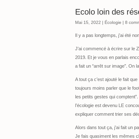
Ecolo loin des ré
Mai 15, 2022
|
Écologie
|
8 comm
Il y a pas longtemps, j’ai été 
J’ai commencé à écrire sur le ZD
2019. Et je vous en parlais enc
a fait un “arrêt sur image”. On 
A tout ça c’est ajouté le fait 
toujours moins parler que le fo
les petits gestes qui comptent”.
l’écologie est devenu LE concour
expliquer comment trier ses déc
Alors dans tout ça, j’ai fait un p
Je fais quasiment les mêmes cho