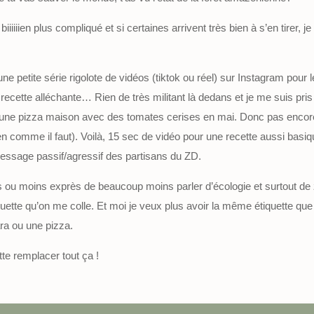
 biiiiiien plus compliqué et si certaines arrivent très bien à s’en tirer, j
e petite série rigolote de vidéos (tiktok ou réel) sur Instagram pour
 recette alléchante… Rien de très militant là dedans et je me suis pr
t une pizza maison avec des tomates cerises en mai. Donc pas encore
ien comme il faut). Voilà, 15 sec de vidéo pour une recette aussi basi
message passif/agressif des partisans du ZD.
lus ou moins exprès de beaucoup moins parler d’écologie et surtout d
quette qu’on me colle. Et moi je veux plus avoir la même étiquette que
a ou une pizza.
tte remplacer tout ça !