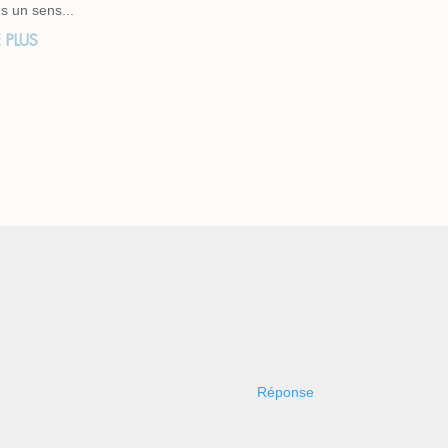
s un sens...
E PLUS
Réponse