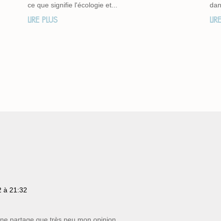
ce que signifie l'écologie et...
dan
LIRE PLUS
LIR
2 à 21:32
e ne partage que très peu mon opinion