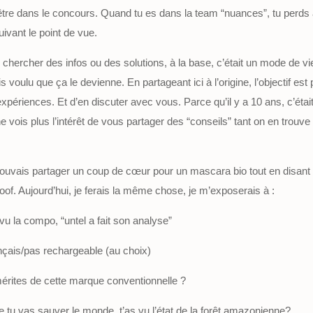
d’être dans le concours. Quand tu es dans la team “nuances”, tu perds 
ivant le point de vue.
ercher des infos ou des solutions, à la base, c’était un mode de vi
ais voulu que ça le devienne. En partageant ici à l’origine, l’objectif es
ériences. Et d’en discuter avec vous. Parce qu’il y a 10 ans, c’était
 vois plus l’intérêt de vous partager des “conseils” tant on en trouve p
pouvais partager un coup de cœur pour un mascara bio tout en disant 
f. Aujourd’hui, je ferais la même chose, je m’exposerais à :
 vu la compo, “untel a fait son analyse”
nçais/pas rechargeable (au choix)
érites de cette marque conventionnelle ?
 tu vas sauver le monde, t’as vu l’état de la forêt amazonienne?