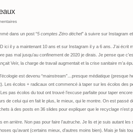
seaux
entaires
nommé dans un post “
5 comptes Zéro déchet
” à suivre sur Instagram et 
 ici il y a maintenant 10 ans et sur Instagram il y a 6 ans. J’ai écrit 
ore pas mal jusqu’au confinement de 2020 je dirais. Je pense que c’es
lançait Veìr, la charge de travail augmentait et la crise sanitaire m’a 
que l’écologie est devenu “mainstream”…presque médiatique (presque he
ot). Les écolos + radicaux ont commencé à taper sur les écolos des p
 Les pas écolos du tout ont trouvé l’excuse parfaite pour taper encore 
s de celui qui en fait le plus, le mieux, qui le montre. On est passé 
hets à des posts en 36 slides pour expliquer que le recyclage n’est pa
as en arrière. Non pas pour faire l’autruche. Je lis et je suis autant les 
ses qu’avant (certains mieux, d’autres moins bien). Mais je fais tout