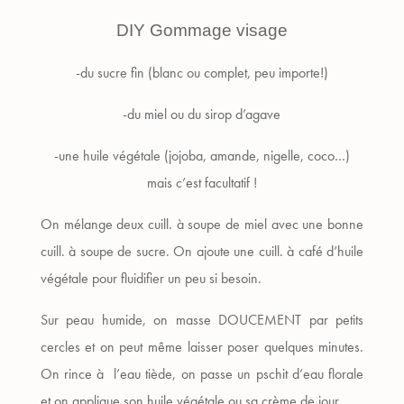
DIY Gommage visage
-du sucre fin (blanc ou complet, peu importe!)
-du miel ou du sirop d’agave
-une huile végétale (jojoba, amande, nigelle, coco…)
mais c’est facultatif !
On mélange deux cuill. à soupe de miel avec une bonne
cuill. à soupe de sucre. On ajoute une cuill. à café d’huile
végétale pour fluidifier un peu si besoin.
Sur peau humide, on masse DOUCEMENT par petits
cercles et on peut même laisser poser quelques minutes.
On rince à l’eau tiède, on passe un pschit d’eau florale
et on applique son huile végétale ou sa crème de jour.