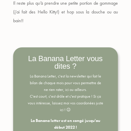
Il reste plus qu’à prendre une petite portion de gommage
(j’ai fait des Hello Kitty!) et hop sous la douche ou au
bain!!
La Banana Letter vous
dites ?
La Banana Letter, c'est la newsletter qui fait le
bilan de chaque mois pour vous permettre de
ne rien rater, ici ou ailleurs.
C'est court, c'est drôle et c'est pratique !
Si ça
vous intéresse, laissez moi vos coordonées juste
ici ! 😉
La Banana letter est en congé jusqu'au
début 2022 !