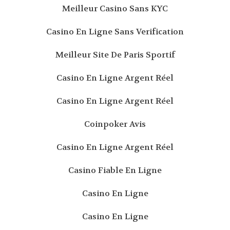
Meilleur Casino Sans KYC
Casino En Ligne Sans Verification
Meilleur Site De Paris Sportif
Casino En Ligne Argent Réel
Casino En Ligne Argent Réel
Coinpoker Avis
Casino En Ligne Argent Réel
Casino Fiable En Ligne
Casino En Ligne
Casino En Ligne