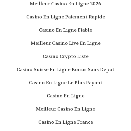
Meilleur Casino En Ligne 2026
Casino En Ligne Paiement Rapide
Casino En Ligne Fiable
Meilleur Casino Live En Ligne
Casino Crypto Liste
Casino Suisse En Ligne Bonus Sans Depot
Casino En Ligne Le Plus Payant
Casino En Ligne
Meilleur Casino En Ligne
Casino En Ligne France