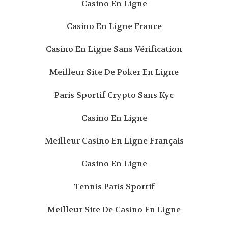
Casino En Ligne
Casino En Ligne France
Casino En Ligne Sans Vérification
Meilleur Site De Poker En Ligne
Paris Sportif Crypto Sans Kyc
Casino En Ligne
Meilleur Casino En Ligne Français
Casino En Ligne
Tennis Paris Sportif
Meilleur Site De Casino En Ligne