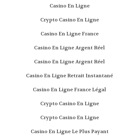
Casino En Ligne
Crypto Casino En Ligne
Casino En Ligne France
Casino En Ligne Argent Réel
Casino En Ligne Argent Réel
Casino En Ligne Retrait Instantané
Casino En Ligne France Légal
Crypto Casino En Ligne
Crypto Casino En Ligne
Casino En Ligne Le Plus Payant