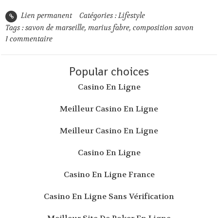
Lien permanent
Catégories :
Lifestyle
Tags :
savon de marseille
,
marius fabre
,
composition savon
1
commentaire
Popular choices
Casino En Ligne
Meilleur Casino En Ligne
Meilleur Casino En Ligne
Casino En Ligne
Casino En Ligne France
Casino En Ligne Sans Vérification