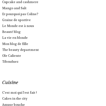
Cupcake and cashmere
Mango and Salt
Et pourquoi pas Coline?
Graine de sportive
Le Monde est à nous
Beauté blog
La vie en blonde
Mon blog de fille
The beauty department
Ole Caliente
Tiboudnez
Cuisine
C'est moi qui l'est fait !
Cakes in the city
Amuse bouche