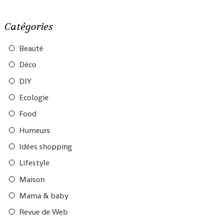
Catégories
Beauté
Déco
DIY
Ecologie
Food
Humeurs
Idées shopping
Lifestyle
Maison
Mama & baby
Revue de Web