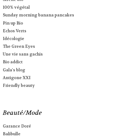
100% végétal
Sunday morning banana pancakes
Pin up Bio
Echos Verts
Idécologie
The Green Eyes
Une vie sans gachis
Bio addict
Gala's blog
Antigone XXI
Friendly beauty
Beauté/Mode
Garance Doré
Balibulle