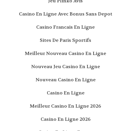
Jeu Plinko Avis
Casino En Ligne Avec Bonus Sans Depot
Casino Francais En Ligne
Sites De Paris Sportifs
Meilleur Nouveau Casino En Ligne
Nouveau Jeu Casino En Ligne
Nouveau Casino En Ligne
Casino En Ligne
Meilleur Casino En Ligne 2026
Casino En Ligne 2026