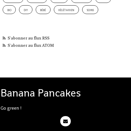
bio
diy
bébé
végétarien
soins
S'abonner au flux RSS
S'abonner au flux ATOM
Banana Pancakes
Go green !