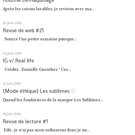
Routine Démaquillage
Après les cotons lavables, je reviens avec ma...
26
juin 2016
Revue de web #21
Source Une petite semaine puisque...
23
juin 2016
IG v/ Real life
Crédits : Danielle Guenther " Ces...
21
juin 2016
{Mode éthique} Les sublimes ♡
Quand les fondatrices de la marque Les Sublimes...
19
juin 2016
Revue de lecture #1
Edit : je n'ai pas mon ordinateur donc je ne...