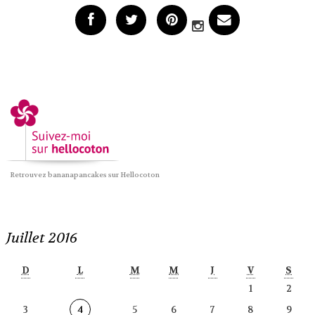
Retrouvez bananapancakes sur Hellocoton
Juillet 2016
D
L
M
M
J
V
S
1
2
3
4
5
6
7
8
9