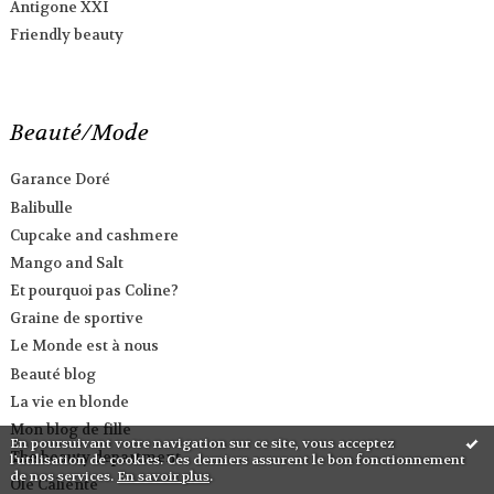
Antigone XXI
Friendly beauty
Beauté/Mode
Garance Doré
Balibulle
Cupcake and cashmere
Mango and Salt
Et pourquoi pas Coline?
Graine de sportive
Le Monde est à nous
Beauté blog
La vie en blonde
Mon blog de fille
En poursuivant votre navigation sur ce site, vous acceptez
The beauty department
l'utilisation de cookies. Ces derniers assurent le bon fonctionnement
de nos services.
En savoir plus
.
Ole Caliente