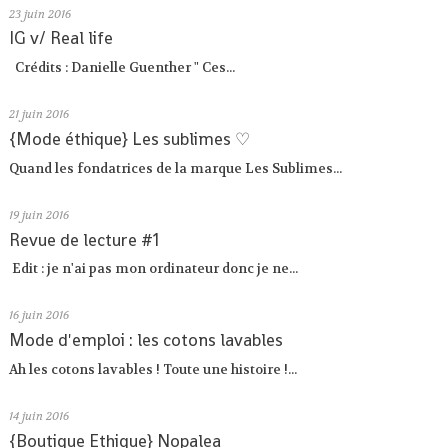
23
juin 2016
IG v/ Real life
Crédits : Danielle Guenther " Ces...
21
juin 2016
{Mode éthique} Les sublimes ♡
Quand les fondatrices de la marque Les Sublimes...
19
juin 2016
Revue de lecture #1
Edit : je n'ai pas mon ordinateur donc je ne...
16
juin 2016
Mode d'emploi : les cotons lavables
Ah les cotons lavables ! Toute une histoire !...
14
juin 2016
{Boutique Ethique} Nopalea