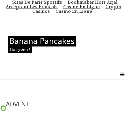
Sites De Paris Sportifs
Bookmaker Hors Arjel
Acceptant Les Français
Casino En Ligne
Crypto
Casinos
Casino En Ligne
Banana Pancakes
Go green !
ADVENT