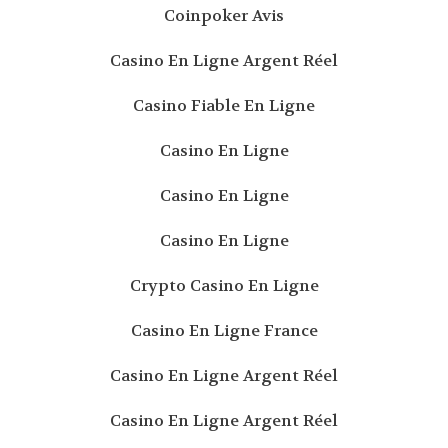
Coinpoker Avis
Casino En Ligne Argent Réel
Casino Fiable En Ligne
Casino En Ligne
Casino En Ligne
Casino En Ligne
Crypto Casino En Ligne
Casino En Ligne France
Casino En Ligne Argent Réel
Casino En Ligne Argent Réel