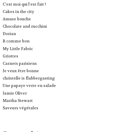
C'est moi qui l'est fait !
Cakes in the city
Amuse bouche
Chocolate and zucchini
Dorian
B comme bon
My Little Fabric
Griottes
Carnets parisiens
Je veux être bonne
christelle is flabbergasting
Une papaye verte en salade
Jamie Oliver
Martha Stewart
Saveurs végétales