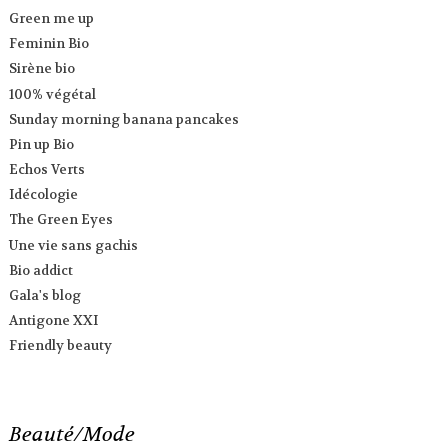
Green me up
Feminin Bio
Sirène bio
100% végétal
Sunday morning banana pancakes
Pin up Bio
Echos Verts
Idécologie
The Green Eyes
Une vie sans gachis
Bio addict
Gala's blog
Antigone XXI
Friendly beauty
Beauté/Mode