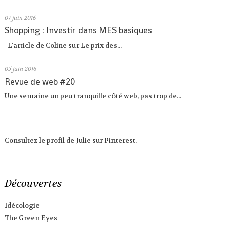
07
juin 2016
Shopping : Investir dans MES basiques
L'article de Coline sur Le prix des...
05
juin 2016
Revue de web #20
Une semaine un peu tranquille côté web, pas trop de...
Consultez le profil de Julie sur Pinterest.
Découvertes
Idécologie
The Green Eyes