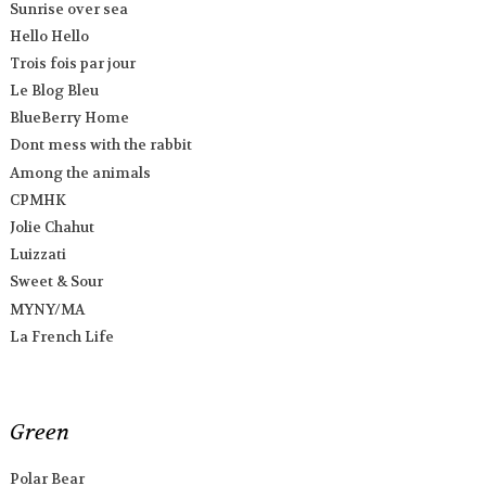
Sunrise over sea
Hello Hello
Trois fois par jour
Le Blog Bleu
BlueBerry Home
Dont mess with the rabbit
Among the animals
CPMHK
Jolie Chahut
Luizzati
Sweet & Sour
MYNY/MA
La French Life
Green
Polar Bear