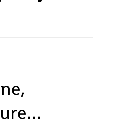
nne,
ure...