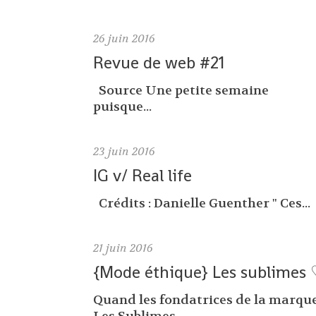
26
juin 2016
Revue de web #21
Source Une petite semaine
puisque...
23
juin 2016
IG v/ Real life
Crédits : Danielle Guenther " Ces...
21
juin 2016
{Mode éthique} Les sublimes
Quand les fondatrices de la marqu