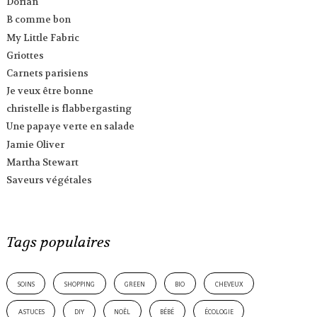
Dorian
B comme bon
My Little Fabric
Griottes
Carnets parisiens
Je veux être bonne
christelle is flabbergasting
Une papaye verte en salade
Jamie Oliver
Martha Stewart
Saveurs végétales
Tags populaires
soins
shopping
green
bio
cheveux
astuces
diy
noël
bébé
écologie