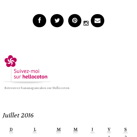
Retrouvez bananapancakes sur Hellocoton
Juillet 2016
D
L
M
M
J
V
S