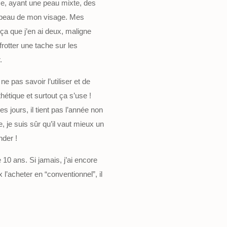
me, ayant une peau mixte, des
a peau de mon visage. Mes
 ça que j’en ai deux, maligne
frotter une tache sur les
.
 pas savoir l’utiliser et de
étique et surtout ça s’use !
s jours, il tient pas l’année non
, je suis sûr qu’il vaut mieux un
nder !
10 ans. Si jamais, j’ai encore
l’acheter en “conventionnel”, il