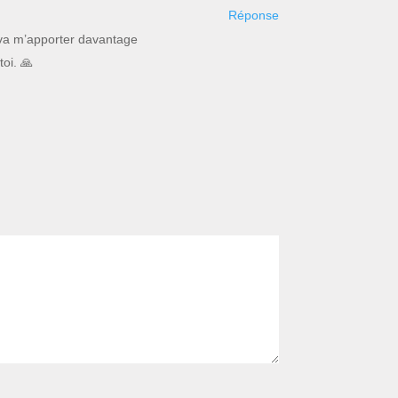
Réponse
t va m’apporter davantage
oi. 🙏