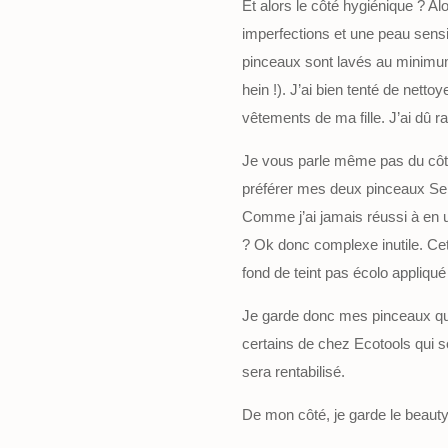
Et alors le côté hygiénique ? A
imperfections et une peau sens
pinceaux sont lavés au minimum t
hein !). J’ai bien tenté de netto
vêtements de ma fille. J’ai dû r
Je vous parle même pas du côté 
préférer mes deux pinceaux Seph
Comme j’ai jamais réussi à en uti
? Ok donc complexe inutile. Cett
fond de teint pas écolo appliqué
Je garde donc mes pinceaux que 
certains de chez Ecotools qui so
sera rentabilisé.
De mon côté, je garde le beauty 