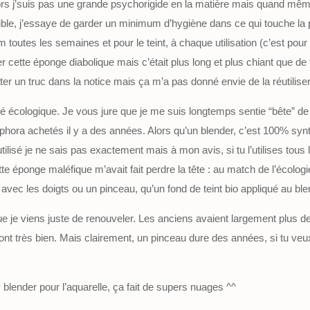
lors j’suis pas une grande psychorigide en la matière mais quand mê
ible, j’essaye de garder un minimum d’hygiène dans ce qui touche l
outes les semaines et pour le teint, à chaque utilisation (c’est pour
yer cette éponge diabolique mais c’était plus long et plus chiant que de 
ater un truc dans la notice mais ça m’a pas donné envie de la réutiliser
écologique. Je vous jure que je me suis longtemps sentie “bête” de ne
ora achetés il y a des années. Alors qu’un blender, c’est 100% synth
lisé je ne sais pas exactement mais à mon avis, si tu l’utilises tous le
e éponge maléfique m’avait fait perdre la tête : au match de l’écologie
 avec les doigts ou un pinceau, qu’un fond de teint bio appliqué au ble
je viens juste de renouveler. Les anciens avaient largement plus de 
nt très bien. Mais clairement, un pinceau dure des années, si tu veux 
blender pour l’aquarelle, ça fait de supers nuages ^^