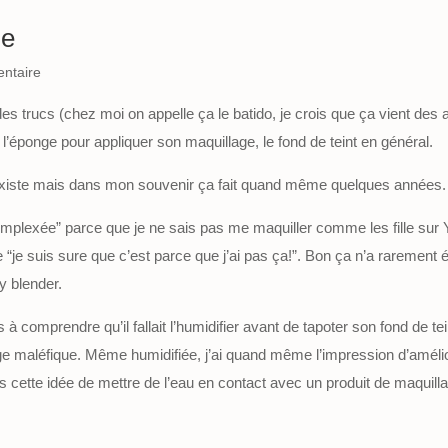
ue
ntaire
es trucs (chez moi on appelle ça le batido, je crois que ça vient de
l’éponge pour appliquer son maquillage, le fond de teint en général.
iste mais dans mon souvenir ça fait quand même quelques années. Et 
“complexée” parce que je ne sais pas me maquiller comme les fille sur
“je suis sure que c’est parce que j’ai pas ça!”. Bon ça n’a rarement
y blender.
comprendre qu’il fallait l’humidifier avant de tapoter son fond de teint
ge maléfique. Même humidifiée, j’ai quand même l’impression d’améli
s cette idée de mettre de l’eau en contact avec un produit de maquil