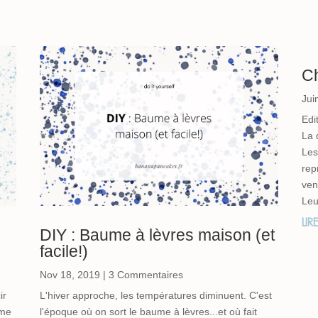
Ch
Jui
Edi
La 
Les
rep
ven
Leu
LIR
DIY : Baume à lèvres maison (et
facile!)
Nov 18, 2019
| 3 Commentaires
u
ir
L'hiver approche, les températures diminuent. C'est
mme
l'époque où on sort le baume à lèvres...et où fait