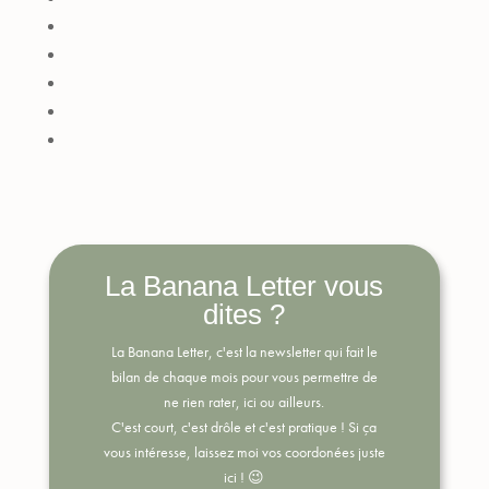
La Banana Letter vous
dites ?
La Banana Letter, c'est la newsletter qui fait le
bilan de chaque mois pour vous permettre de
ne rien rater, ici ou ailleurs.
C'est court, c'est drôle et c'est pratique !
Si ça
vous intéresse, laissez moi vos coordonées juste
ici ! 😉