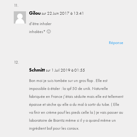
Gilou
sur 22 Juin 2017 à 13:41
d’être inhaler
inhalées* 🙂
Réponse
Schmitt
sur 1 Juil 2019 à 01:55
Bon moi je suis tombée sur un gros flop . Elle est
impossible à étaler : la spf 50 de unik. Naturelle
fabriquée en France j’étais séduite mais elle est tellement
épaisse et sèche qu elle a du mal à sortir du tube. ( Elle
va finir en crème pouf les pieds celle la ) je vais passer au
laboratoire de Biarritz même si il y a quand même un
ingrédient bof pour les coraux.