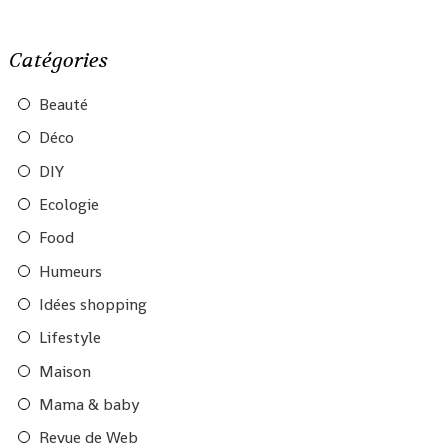
Catégories
Beauté
Déco
DIY
Ecologie
Food
Humeurs
Idées shopping
Lifestyle
Maison
Mama & baby
Revue de Web