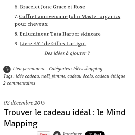
Bracelet Jonc Grace et Rose
Coffret anniversaire John Master organics
pour cheveux
Enlumineur Tata Harper skincare
Livre EAT de Gilles Lartigot
Des idées à ajouter ?
Lien permanent
Catégories :
Idées shopping
Tags :
idée cadeau
,
noël
,
femme
,
cadeau écolo
,
cadeau éthique
2
commentaires
02
décembre 2015
Trouver le cadeau idéal : le Mind
Mapping
Imprimer