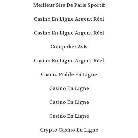
Meilleur Site De Paris Sportif
Casino En Ligne Argent Réel
Casino En Ligne Argent Réel
Coinpoker Avis
Casino En Ligne Argent Réel
Casino Fiable En Ligne
Casino En Ligne
Casino En Ligne
Casino En Ligne
Crypto Casino En Ligne