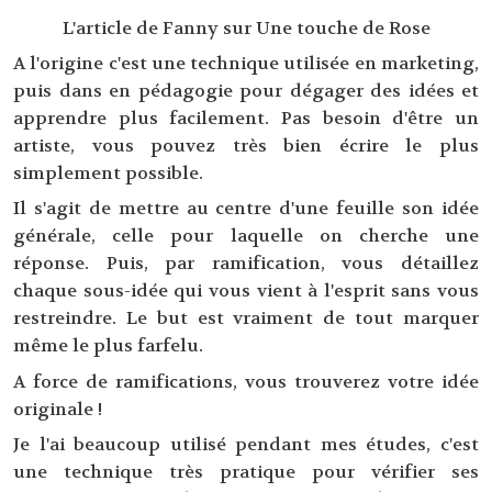
L'article de Fanny sur Une touche de Rose
A l'origine c'est une technique utilisée en marketing,
puis dans en pédagogie pour dégager des idées et
apprendre plus facilement. Pas besoin d'être un
artiste, vous pouvez très bien écrire le plus
simplement possible.
Il s'agit de mettre au centre d'une feuille son idée
générale, celle pour laquelle on cherche une
réponse. Puis, par ramification, vous détaillez
chaque sous-idée qui vous vient à l'esprit sans vous
restreindre. Le but est vraiment de tout marquer
même le plus farfelu.
A force de ramifications, vous trouverez votre idée
originale !
Je l'ai beaucoup utilisé pendant mes études, c'est
une technique très pratique pour vérifier ses