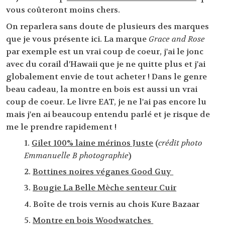
vous coûteront moins chers.
On reparlera sans doute de plusieurs des marques
que je vous présente ici. La marque
Grace and Rose
par exemple est un vrai coup de coeur, j'ai le jonc
avec du corail d'Hawaii que je ne quitte plus et j'ai
globalement envie de tout acheter ! Dans le genre
beau cadeau, la montre en bois est aussi un vrai
coup de coeur. Le livre EAT, je ne l'ai pas encore lu
mais j'en ai beaucoup entendu parlé et je risque de
me le prendre rapidement !
Gilet 100% laine mérinos Juste
(
crédit photo
Emmanuelle B photographie
)
Bottines noires véganes Good Guy
Bougie La Belle Mèche senteur Cuir
Boîte de trois vernis au chois Kure Bazaar
Montre en bois Woodwatches