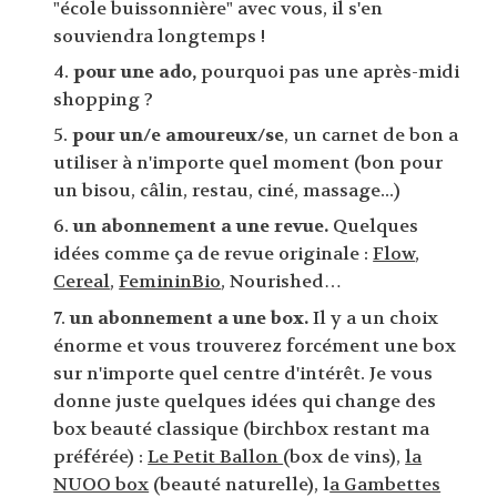
"école buissonnière" avec vous, il s'en
souviendra longtemps !
pour une ado,
pourquoi pas une après-midi
shopping ?
pour un/e amoureux/se
, un carnet de bon a
utiliser à n'importe quel moment (bon pour
un bisou, câlin, restau, ciné, massage...)
un abonnement
a une revue.
Quelques
idées comme ça de revue originale :
Flow
,
Cereal
,
FemininBio
, Nourished…
un abonnement a une box.
Il y a un choix
énorme et vous trouverez forcément une box
sur n'importe quel centre d'intérêt. Je vous
donne juste quelques idées qui change des
box beauté classique (birchbox restant ma
préférée) :
Le Petit Ballon
(box de vins),
la
NUOO box
(beauté naturelle), l
a Gambettes