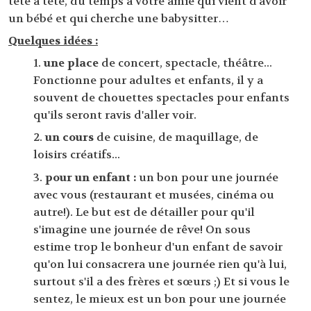
tête à tête, du temps à votre amie qui vient d'avoir
un bébé et qui cherche une babysitter…
Quelques idées :
une place
de concert, spectacle, théâtre...
Fonctionne pour adultes et enfants, il y a
souvent de chouettes spectacles pour enfants
qu'ils seront ravis d'aller voir.
un cours
de cuisine, de maquillage, de
loisirs créatifs...
pour un enfant :
un bon pour une journée
avec vous (restaurant et musées, cinéma ou
autre!). Le but est de détailler pour qu'il
s'imagine une journée de rêve! On sous
estime trop le bonheur d'un enfant de savoir
qu'on lui consacrera une journée rien qu'à lui,
surtout s'il a des frères et sœurs ;) Et si vous le
sentez, le mieux est un bon pour une journée