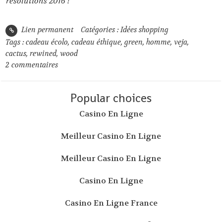
résolutions 2016 !
Lien permanent
Catégories :
Idées shopping
Tags :
cadeau écolo
,
cadeau éthique
,
green
,
homme
,
veja
,
cactus
,
rewined
,
wood
2
commentaires
Popular choices
Casino En Ligne
Meilleur Casino En Ligne
Meilleur Casino En Ligne
Casino En Ligne
Casino En Ligne France