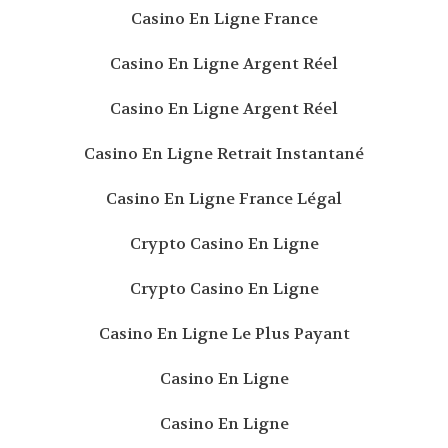
Casino En Ligne France
Casino En Ligne Argent Réel
Casino En Ligne Argent Réel
Casino En Ligne Retrait Instantané
Casino En Ligne France Légal
Crypto Casino En Ligne
Crypto Casino En Ligne
Casino En Ligne Le Plus Payant
Casino En Ligne
Casino En Ligne