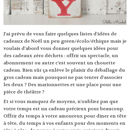
J'ai prévu de vous faire quelques listes d'idées de
cadeaux de Noël un peu green/écolo/éthique mais je
voulais d'abord vous donner quelques idées pour
des cadeaux zéro déchets : offrir un spectacle, un
abonnement ou autre c'est souvent un chouette
cadeau. Bien sûr ça enlève le plaisir du déballage du
gros cadeau mais pourquoi ne pas tenter d'associer
les deux ? Des marionnettes et une place pour une
pièce de théâtre ?
Et si vous manquez de moyens, n'oubliez pas que
votre temps est un cadeau précieux pour beaucoup.
Offrir du temps à votre amoureux pour diner en tête
à tête, du temps à vos enfants pour des moments en