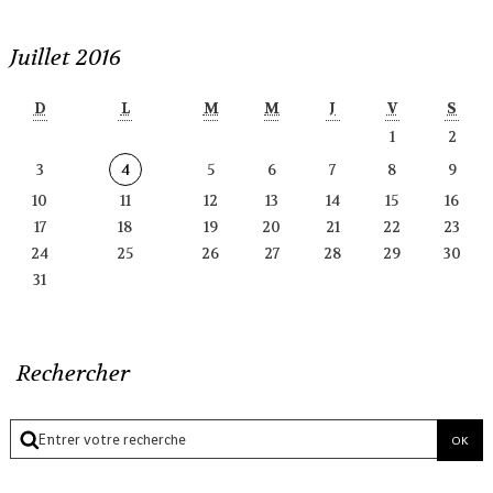
Juillet 2016
D
L
M
M
J
V
S
1
2
3
4
5
6
7
8
9
10
11
12
13
14
15
16
17
18
19
20
21
22
23
24
25
26
27
28
29
30
31
Rechercher