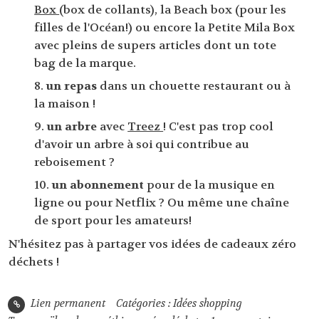
Box
(box de collants), la Beach box (pour les
filles de l'Océan!) ou encore la Petite Mila Box
avec pleins de supers articles dont un tote
bag de la marque.
un repas
dans un chouette restaurant ou à
la maison !
un arbre
avec
Treez
! C'est pas trop cool
d'avoir un arbre à soi qui contribue au
reboisement ?
un abonnement
pour de la musique en
ligne ou pour Netflix ? Ou même une chaîne
de sport pour les amateurs!
N'hésitez pas à partager vos idées de cadeaux zéro
déchets !
Lien permanent
Catégories :
Idées shopping