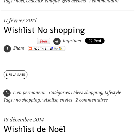
Tags :
noël
,
cadeaux
,
éthique
,
zéro déchets
1
commentaire
17
février 2015
Wishlist No shopping
Imprimer
Share
lire la suite
Lien permanent
Catégories :
Idées shopping
,
Lifestyle
Tags :
no shopping
,
wishlist
,
envies
2
commentaires
18
décembre 2014
Wishlist de Noël