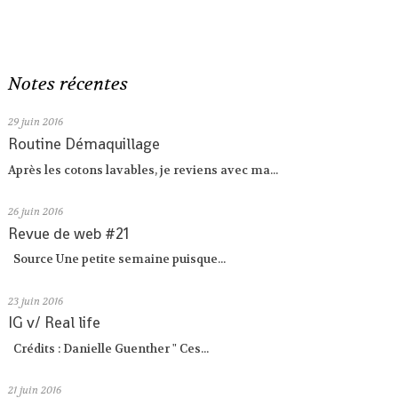
Notes récentes
29
juin 2016
Routine Démaquillage
Après les cotons lavables, je reviens avec ma...
26
juin 2016
Revue de web #21
Source Une petite semaine puisque...
23
juin 2016
IG v/ Real life
Crédits : Danielle Guenther " Ces...
21
juin 2016