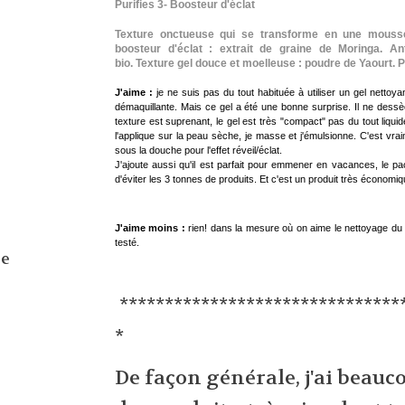
Purifies 3- Boosteur d'éclat
Texture onctueuse qui se transforme en une mousse ri
boosteur d'éclat : extrait de graine de Moringa. Ant
bio. Texture gel douce et moelleuse : poudre de Yaourt.
J'aime :
je ne suis pas du tout habituée à utiliser un gel nettoyant
démaquillante. Mais ce gel a été une bonne surprise. Il ne dessèc
texture est suprenant, le gel est très "compact" pas du tout liqui
l'applique sur la peau sèche, je masse et j'émulsionne. C'est vr
sous la douche pour l'effet réveil/éclat.
J'ajoute aussi qu'il est parfait pour emmener en vacances, le pa
d'éviter les 3 tonnes de produits. Et c'est un produit très économiq
J'aime moins :
rien! dans la mesure où on aime le nettoyage du vi
testé.
Je
*******************************
*
De façon générale, j'ai beau