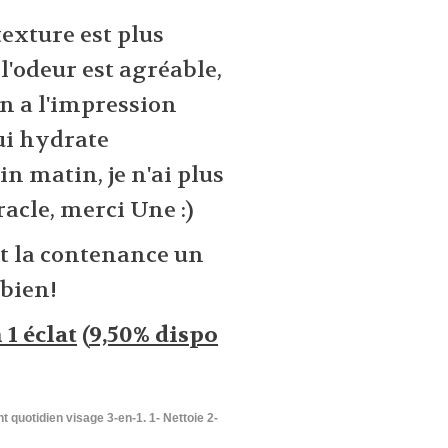
texture est plus
l'odeur est agréable,
On a l'impression
ui hydrate
 matin, je n'ai plus
acle, merci Une :)
t la contenance un
 bien!
1 éclat
(
9,50% dispo
t quotidien visage 3-en-1.
1- Nettoie 2-