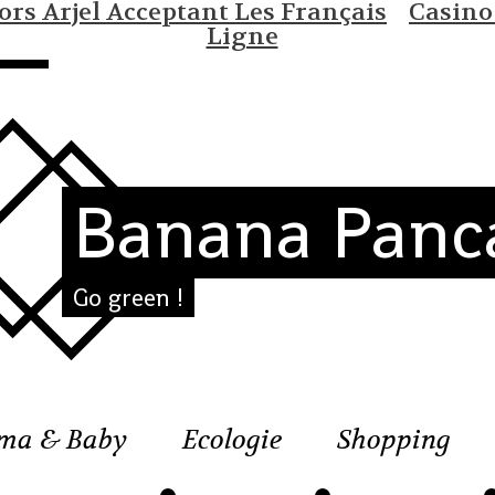
rs Arjel Acceptant Les Français
Casino
Ligne
Banana Panc
Go green !
ma & Baby
Ecologie
Shopping