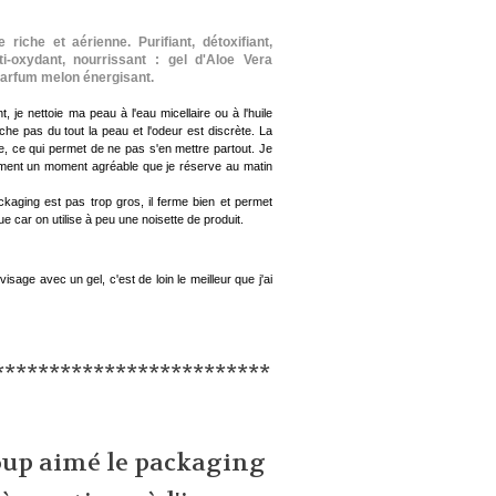
che et aérienne. Purifiant, détoxifiant,
i-oxydant, nourrissant : gel d'Aloe Vera
 Parfum melon énergisant.
, je nettoie ma peau à l'eau micellaire ou à l'huile
he pas du tout la peau et l'odeur est discrète. La
de, ce qui permet de ne pas s'en mettre partout. Je
aiment un moment agréable que je réserve au matin
ckaging est pas trop gros, il ferme bien et permet
ue car on utilise à peu une noisette de produit.
sage avec un gel, c'est de loin le meilleur que j'ai
*************************
coup aimé le packaging