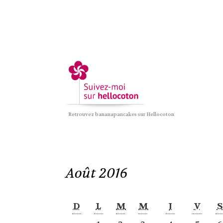
Retrouvez bananapancakes sur Hellocoton
Août 2016
D
L
M
M
J
V
S