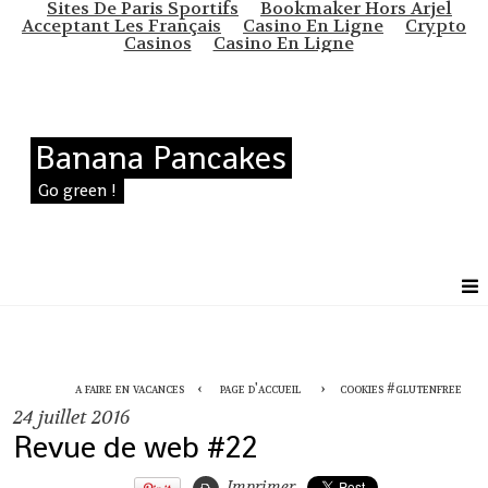
Sites De Paris Sportifs
Bookmaker Hors Arjel
Acceptant Les Français
Casino En Ligne
Crypto
Casinos
Casino En Ligne
Banana Pancakes
Go green !
a faire en vacances
page d'accueil
cookies #glutenfree
24
juillet 2016
Revue de web #22
Imprimer