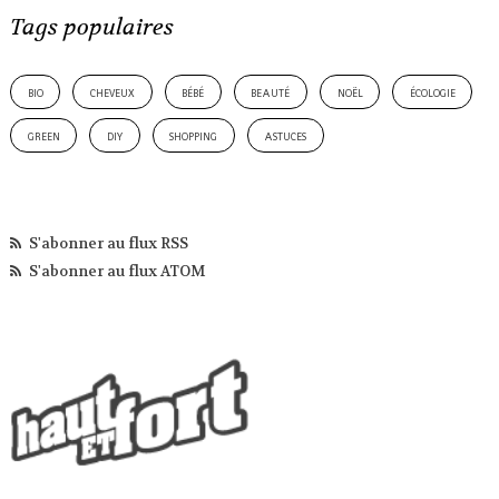
Tags populaires
bio
cheveux
bébé
beauté
noël
écologie
green
diy
shopping
astuces
S'abonner au flux RSS
S'abonner au flux ATOM