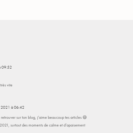
à 09:52
très vite
n 2021 à 06:42
e retrouver sur ton blog, j’aime beaucoup tes articles 😄
r 2021, surtout des moments de calme et d’apaisement