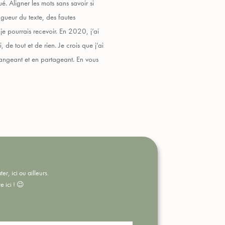
 Aligner les mots sans savoir si
ngueur du texte, des fautes
e pourrais recevoir. En 2020, j’ai
de tout et de rien. Je crois que j’ai
hangeant et en partageant. En vous
r, ici ou ailleurs.
e ici ! 😉