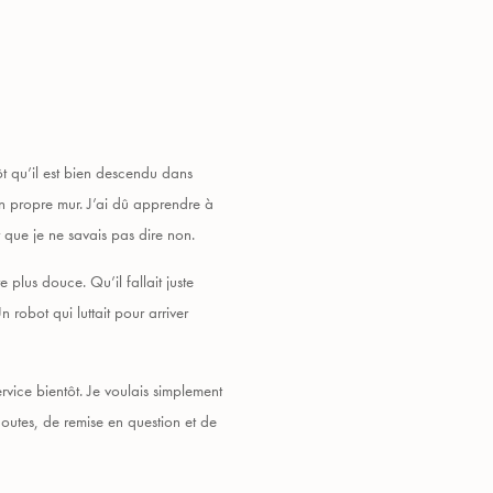
t qu’il est bien descendu dans
on propre mur. J’ai dû apprendre à
r que je ne savais pas dire non.
plus douce. Qu’il fallait juste
n robot qui luttait pour arriver
rvice bientôt. Je voulais simplement
doutes, de remise en question et de