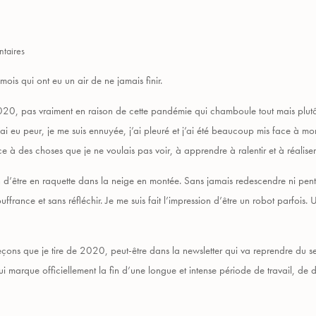
taires
ois qui ont eu un air de ne jamais finir.
020, pas vraiment en raison de cette pandémie qui chamboule tout mais plutô
j’ai eu peur, je me suis ennuyée, j’ai pleuré et j’ai été beaucoup mis face à m
ace à des choses que je ne voulais pas voir, à apprendre à ralentir et à réalise
d’être en raquette dans la neige en montée. Sans jamais redescendre ni pente 
ffrance et sans réfléchir. Je me suis fait l’impression d’être un robot parfois. U
 leçons que je tire de 2020, peut-être dans la newsletter qui va reprendre du se
ui marque officiellement la fin d’une longue et intense période de travail, de 