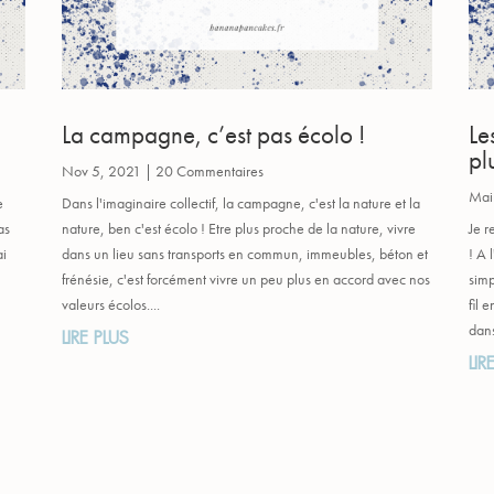
La campagne, c’est pas écolo !
Le
plu
Nov 5, 2021
| 20 Commentaires
Mai
e
Dans l'imaginaire collectif, la campagne, c'est la nature et la
as
nature, ben c'est écolo ! Etre plus proche de la nature, vivre
Je r
ai
dans un lieu sans transports en commun, immeubles, béton et
! A 
frénésie, c'est forcément vivre un peu plus en accord avec nos
simp
valeurs écolos....
fil 
dans
LIRE PLUS
LIR