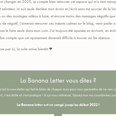
nt changer en 2020, je compte bien retrouver cet espace qui m’a tant manqué.
t salvateur. Je suis seule derrière mon écran et j’écris sans me soucier de la lo
 ou des montages vidéos à faire, et encore moins des messages négatifs que j
négatif, j’aimerais retrouver ces instants calmes sur le blog, venir parler ici, 
as le faire seule dans mon coin. J’ai toujours été apaisée en écrivant, en éc
ndue compte que cet apaisement devenait difficile à trouver sur les réseaux.
re par ici, la suite arrive bientôt
❤
La Banana Letter vous dites ?
c'est la newsletter qui fait le bilan de chaque mois pour vous permettre de ne rien rate
rt, c'est drôle et c'est pratique !
Si ça vous intéresse, laissez moi vos coordonées just
La Banana letter est en congé jusqu'au début 2022 !