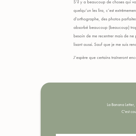
S’il y a beaucoup de choses qui vo
quelqu’un les lira, c’est extrêmemen
d’orthographe, des photos parfaites
absorbé beaucoup (beaucoup) trop de 
besoin de me recentrer mais de ne p
lisant aussi. Sauf que je me suis re
J’espère que certains traîneront enco
La Banana Letter, 
C'est cou