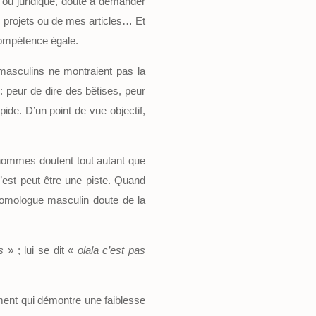
e ou juridique, doute à demander
s projets ou de mes articles… Et
 compétence égale.
masculins ne montraient pas la
 peur de dire des bêtises, peur
ide. D’un point de vue objectif,
s hommes doutent tout autant que
’est peut être une piste. Quand
homologue masculin doute de la
s
» ; lui se dit «
olala c’est pas
iment qui démontre une faiblesse