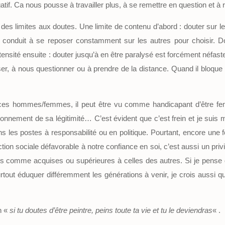
atif. Ca nous pousse à travailler plus, à se remettre en question et à
es limites aux doutes. Une limite de contenu d’abord : douter sur l
t conduit à se reposer constamment sur les autres pour choisir. Do
tensité ensuite : douter jusqu’à en être paralysé est forcément néfast
r, à nous questionner ou à prendre de la distance. Quand il bloque to
nces hommes/femmes, il peut être vu comme handicapant d’être fem
ionnement de sa légitimité… C’est évident que c’est frein et je suis
les postes à responsabilité ou en politique. Pourtant, encore une foi
ction sociale défavorable à notre confiance en soi, c’est aussi un pri
comme acquises ou supérieures à celles des autres. Si je pense q
surtout éduquer différemment les générations à venir, je crois aussi 
n «
si tu doutes d’être peintre, peins toute ta vie et tu le deviendras
« .