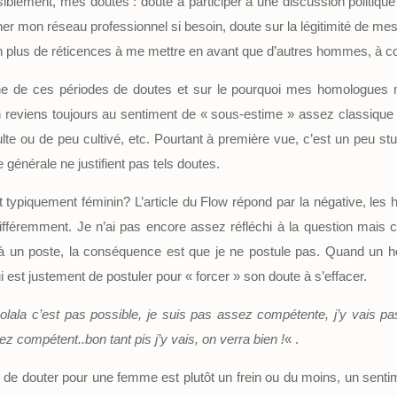
siblement, mes doutes : doute à participer à une discussion politiqu
nner mon réseau professionnel si besoin, doute sur la légitimité de me
bien plus de réticences à me mettre en avant que d’autres hommes, à
ine de ces périodes de doutes et sur le pourquoi mes homologues 
 reviens toujours au sentiment de « sous-estime » assez classique :
lte ou de peu cultivé, etc. Pourtant à première vue, c’est un peu stup
 générale ne justifient pas tels doutes.
st typiquement féminin? L’article du Flow répond par la négative, le
fféremment. Je n’ai pas encore assez réfléchi à la question mais c
é à un poste, la conséquence est que je ne postule pas. Quand un 
est justement de postuler pour « forcer » son doute à s’effacer.
«
olala c’est pas possible, je suis pas assez compétente, j’y vais pa
ez compétent..bon tant pis j’y vais, on verra bien !
« .
t de douter pour une femme est plutôt un frein ou du moins, un sent