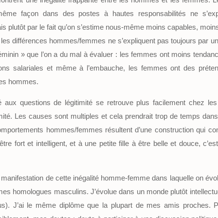
ême façon dans des postes à hautes responsabilités ne s’exp
s plutôt par le fait qu’on s’estime nous-même moins capables, moins 
 : les différences hommes/femmes ne s’expliquent pas toujours par un
éminin » que l’on a du mal à évaluer : les femmes ont moins tend
ns salariales et même à l’embauche, les femmes ont des préten
e des hommes.
é aux questions de légitimité se retrouve plus facilement chez l
mité. Les causes sont multiples et cela prendrait trop de temps dans 
 comportements hommes/femmes résultent d’une construction qui co
e fort et intelligent, et à une petite fille à être belle et douce, c’e
e manifestation de cette inégalité homme-femme dans laquelle on évol
mes homologues masculins. J’évolue dans un monde plutôt intellectuel
. J’ai le même diplôme que la plupart de mes amis proches. Pou