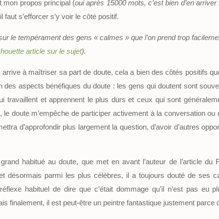
t mon propos principal (
oui après 15000 mots, c’est bien d’en arriver a
 faut s’efforcer s’y voir le côté positif.
ur le tempérament des gens « calmes » que l’on prend trop facilement
chouette article sur le sujet
).
rive à maîtriser sa part de doute, cela a bien des côtés positifs que 
n des aspects bénéfiques du doute : les gens qui doutent sont souven
ui travaillent et apprennent le plus durs et ceux qui sont généralem
oui, le doute m’empêche de participer activement à la conversation ou
tra d’approfondir plus largement la question, d’avoir d’autres oppor
rand habitué au doute, que met en avant l’auteur de l’article du F
 désormais parmi les plus célèbres, il a toujours douté de ses ca
e réflexe habituel de dire que c’était dommage qu’il n’est pas eu p
Mais finalement, il est peut-être un peintre fantastique justement parce q