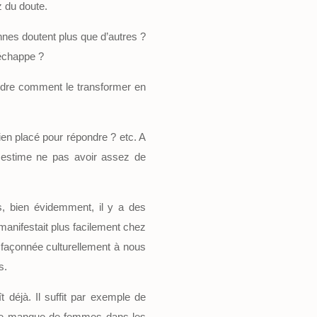
z du doute.
nes doutent plus que d’autres ?
 échappe ?
endre comment le transformer en
ien placé pour répondre ? etc. A
n estime ne pas avoir assez de
s, bien évidemment, il y a des
anifestait plus facilement chez
façonnée culturellement à nous
s.
 déjà. Il suffit par exemple de
. Le manque de femmes dans les