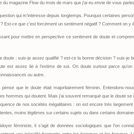
icle du magazine Flow du mois de mars que j’ai eu envie de vous parle
question qui m’intéresse depuis longtemps. Pourquoi certaines person
ute ? Est-ce que c’est forcément un sentiment négatif ? Comment on y
éressant pour mettre en perspective ce sentiment de doute et compr
 doute : suis-je assez qualifié ? est-ce la bonne décision ? suis-je b
ute est assez lié à l’estime de soi. On doute surtout parce qu’o
connaissances ou autre.
rs pensé que le doute était majoritairement féminin. Entendons-nou
es hommes qui doutent. Mais j’ai souvent remarqué que le doute se m
nce de nos sociétés inégalitaires : on est encore très largement 
tentes, moins légitimes sur certains sujets ou dans certains domaine
doyer féministe, il s’agit de données sociologiques que l’on connaît
i montrent une inégalité frappante entre les hommes et les femmes