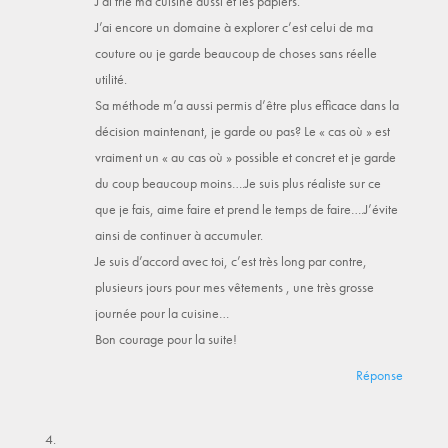
J’ai trié ma cuisine aussi et les papiers.
J’ai encore un domaine à explorer c’est celui de ma
couture ou je garde beaucoup de choses sans réelle
utilité.
Sa méthode m’a aussi permis d’être plus efficace dans la
décision maintenant, je garde ou pas? Le « cas où » est
vraiment un « au cas où » possible et concret et je garde
du coup beaucoup moins….Je suis plus réaliste sur ce
que je fais, aime faire et prend le temps de faire….J’évite
ainsi de continuer à accumuler.
Je suis d’accord avec toi, c’est très long par contre,
plusieurs jours pour mes vêtements , une très grosse
journée pour la cuisine…
Bon courage pour la suite!
Réponse