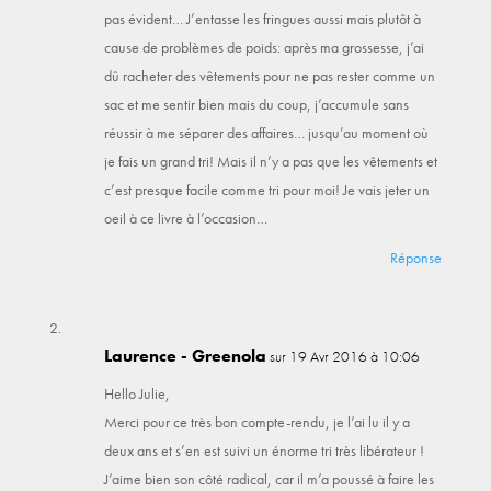
pas évident… J’entasse les fringues aussi mais plutôt à
cause de problèmes de poids: après ma grossesse, j’ai
dû racheter des vêtements pour ne pas rester comme un
sac et me sentir bien mais du coup, j’accumule sans
réussir à me séparer des affaires… jusqu’au moment où
je fais un grand tri! Mais il n’y a pas que les vêtements et
c’est presque facile comme tri pour moi! Je vais jeter un
oeil à ce livre à l’occasion…
Réponse
Laurence - Greenola
sur 19 Avr 2016 à 10:06
Hello Julie,
Merci pour ce très bon compte-rendu, je l’ai lu il y a
deux ans et s’en est suivi un énorme tri très libérateur !
J’aime bien son côté radical, car il m’a poussé à faire les