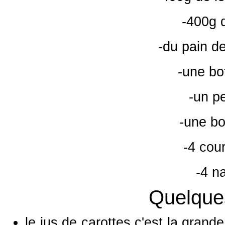
-400g d
-du pain d
-une bo
-un pe
-une bo
-4 cou
-4 n
Quelques
le jus de carottes c'est la grande