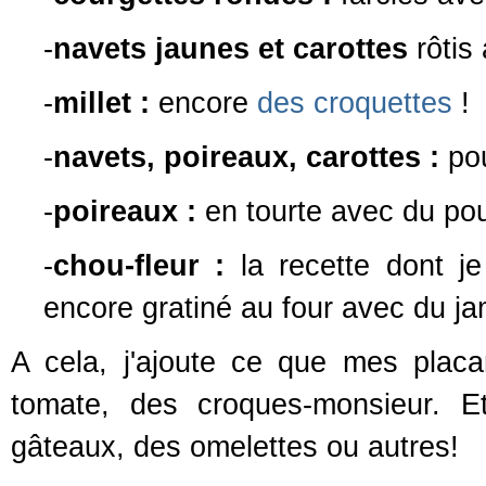
-
navets jaunes et carottes
rôtis 
-
millet :
encore
des croquettes
!
-
navets, poireaux, carottes :
pou
-
poireaux :
en tourte avec du pou
-
chou-fleur :
la recette dont j
encore gratiné au four avec du j
A cela, j'ajoute ce que mes placa
tomate, des croques-monsieur. E
gâteaux, des omelettes ou autres!