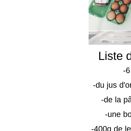
Liste 
-6
-du jus d'
-de la pâ
-une bo
-400g de len