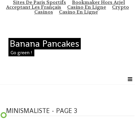
Sites De Paris Sportifs
Bookmaker Hors Arjel
Acceptant Les Français
Casino En Ligne
Crypto
Casinos
Casino En Ligne
Banana Pancakes
Go green !
MINISMALISTE - PAGE 3