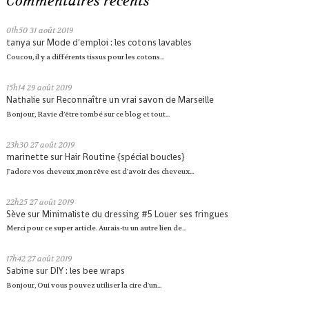
Commentaires récents
01h50
31
août 2019
tanya
sur
Mode d'emploi : les cotons lavables
Coucou, il y a différents tissus pour les cotons...
15h14
29
août 2019
Nathalie
sur
Reconnaître un vrai savon de Marseille
Bonjour, Ravie d’être tombé sur ce blog et tout...
23h30
27
août 2019
marinette
sur
Hair Routine {spécial boucles}
J'adore vos cheveux ,mon rêve est d'avoir des cheveux...
22h25
27
août 2019
Sève
sur
Minimaliste du dressing #5 Louer ses fringues
Merci pour ce super article. Aurais-tu un autre lien de...
17h42
27
août 2019
Sabine
sur
DIY : les bee wraps
Bonjour, Oui vous pouvez utiliser la cire d'un...