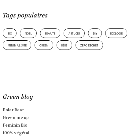
Tags populaires
bio
noël
beauté
astuces
diy
écologie
minimalisme
green
bébé
zero déchet
Green blog
Polar Bear
Green me up
Feminin Bio
100% végétal