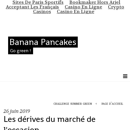
Sites De Paris Sportifs
Bookmaker Hors Arjel
Acceptant Les Français
Casino En Ligne
Crypto
Casinos
Casino En Ligne
Banana Pancakes
Go green !
challenge summer green
page d'accueil
26
juin 2019
Les dérives du marché de
l'occasion